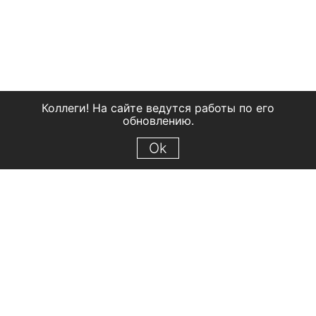
Коллеги! На сайте ведутся работы по его
обновлению.
Ok
© 2018 Рыбинский государственный историко-архитектурный и
художественный музей-заповедник
Все права защищены.
Условия использования материалов сайта
Отправить сообщение
Сообщение об ошибке
Перейти на сайт музея