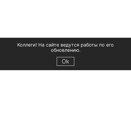
Коллеги! На сайте ведутся работы по его
обновлению.
Ok
© 2018 Рыбинский государственный историко-архитектурный и
художественный музей-заповедник
Все права защищены.
Условия использования материалов сайта
Отправить сообщение
Сообщение об ошибке
Перейти на сайт музея