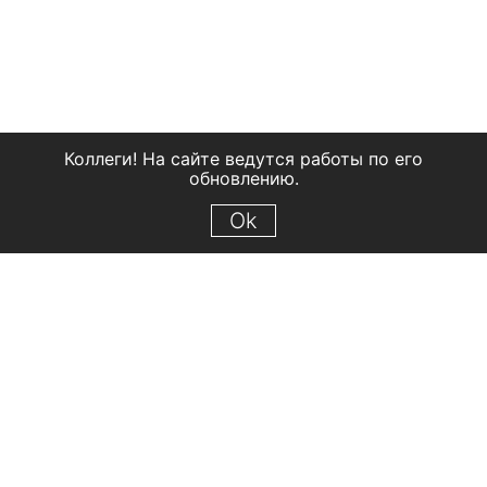
Коллеги! На сайте ведутся работы по его
обновлению.
Ok
© 2018 Рыбинский государственный историко-архитектурный и
художественный музей-заповедник
Все права защищены.
Условия использования материалов сайта
Отправить сообщение
Сообщение об ошибке
Перейти на сайт музея