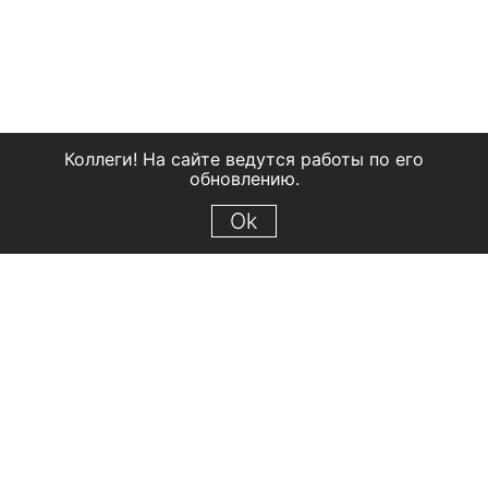
Коллеги! На сайте ведутся работы по его
обновлению.
Ok
© 2018 Рыбинский государственный историко-архитектурный и
художественный музей-заповедник
Все права защищены.
Условия использования материалов сайта
Отправить сообщение
Сообщение об ошибке
Перейти на сайт музея