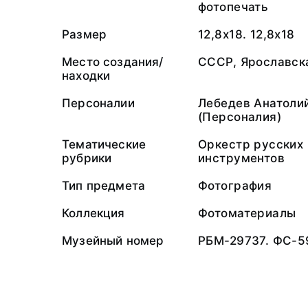
фотопечать
Размер
12,8х18. 12,8х18
Место создания/
СССР, Ярославска
находки
Персоналии
Лебедев Анатоли
(Персоналия)
Тематические
Оркестр русских
рубрики
инструментов
Тип предмета
Фотография
Коллекция
Фотоматериалы
Музейный номер
РБМ-29737. ФС-5