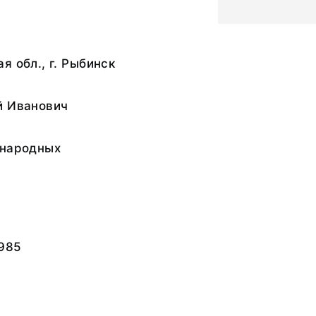
я обл., г. Рыбинск
й Иванович
 народных
985