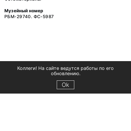
Музейный номер
РБМ-29740. ФС-5987
Коллеги! На сайте ведутся работы по его
обновлению.
Ok
© 2018 Рыбинский государственный историко-архитектурный и
художественный музей-заповедник
Все права защищены.
Условия использования материалов сайта
Отправить сообщение
Сообщение об ошибке