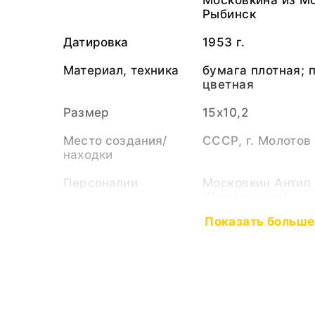
Московкина из М
Рыбинск
Датировка
1953 г.
Материал, техника
бумага плотная; 
цветная
Размер
15х10,2
Место создания/
СССР, г. Молотов
находки
Персоналии
Московкин Антип
(Персоналия)
Показать больше
Тематические
Достижения сове
рубрики
Тип предмета
Открытка
Коллекция
Документы