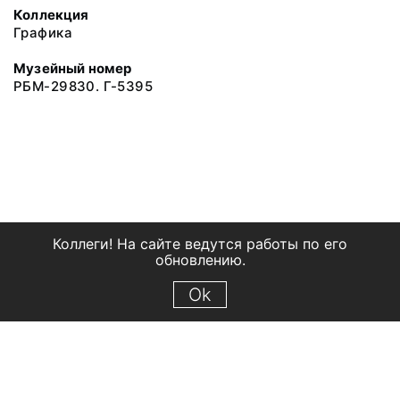
Коллекция
Графика
Музейный номер
РБМ-29830. Г-5395
Коллеги! На сайте ведутся работы по его
обновлению.
Ok
© 2018 Рыбинский государственный историко-архитектурный и
художественный музей-заповедник
Все права защищены.
Условия использования материалов сайта