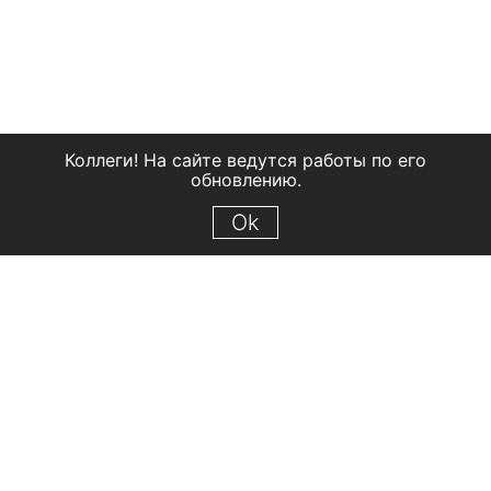
Коллеги! На сайте ведутся работы по его
обновлению.
Ok
© 2018 Рыбинский государственный историко-архитектурный и
художественный музей-заповедник
Все права защищены.
Условия использования материалов сайта
Отправить сообщение
Сообщение об ошибке
Перейти на сайт музея