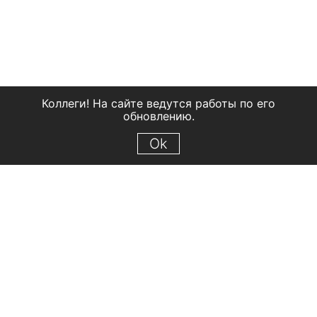
Коллеги! На сайте ведутся работы по его
обновлению.
Ok
© 2018 Рыбинский государственный историко-архитектурный и
художественный музей-заповедник
Все права защищены.
Условия использования материалов сайта
Отправить сообщение
Сообщение об ошибке
Перейти на сайт музея