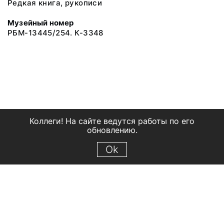
Редкая книга, рукописи
Музейный номер
РБМ-13445/254. К-3348
Коллеги! На сайте ведутся работы по его
обновлению.
Ok
© 2018 Рыбинский государственный историко-архитектурный и
художественный музей-заповедник
Все права защищены.
Условия использования материалов сайта
Отправить сообщение