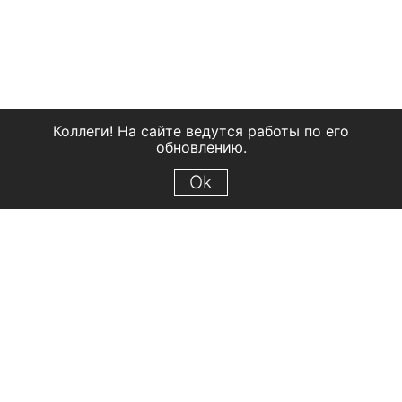
Коллеги! На сайте ведутся работы по его
обновлению.
Ok
© 2018 Рыбинский государственный историко-архитектурный и
художественный музей-заповедник
Все права защищены.
Условия использования материалов сайта
Отправить сообщение
Сообщение об ошибке
Перейти на сайт музея