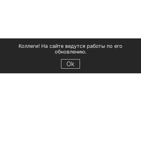
Коллеги! На сайте ведутся работы по его
обновлению.
Ok
© 2018 Рыбинский государственный историко-архитектурный и
художественный музей-заповедник
Все права защищены.
Условия использования материалов сайта
Отправить сообщение
Сообщение об ошибке
Перейти на сайт музея