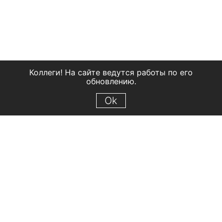
Коллеги! На сайте ведутся работы по его
обновлению.
Ok
© 2018 Рыбинский государственный историко-архитектурный и
художественный музей-заповедник
Все права защищены.
Условия использования материалов сайта
Отправить сообщение
Сообщение об ошибке
Перейти на сайт музея