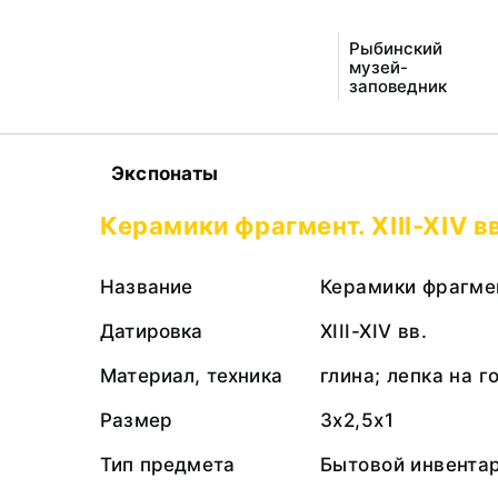
Рыбинский
музей-
заповедник
Экспонаты
Керамики фрагмент. XIII-XIV в
Название
Керамики фрагме
Датировка
XIII-XIV вв.
Материал, техника
глина; лепка на 
Размер
3х2,5х1
Тип предмета
Бытовой инвента