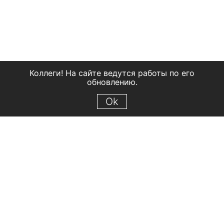
Коллеги! На сайте ведутся работы по его
обновлению.
Ok
© 2018 Рыбинский государственный историко-архитектурный и
художественный музей-заповедник
Все права защищены.
Условия использования материалов сайта
Отправить сообщение
Сообщение об ошибке
Перейти на сайт музея