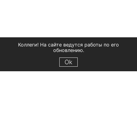
Коллеги! На сайте ведутся работы по его
обновлению.
Ok
© 2018 Рыбинский государственный историко-архитектурный и
художественный музей-заповедник
Все права защищены.
Условия использования материалов сайта
Отправить сообщение
Сообщение об ошибке
Перейти на сайт музея