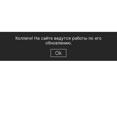
Коллеги! На сайте ведутся работы по его
обновлению.
Ok
© 2018 Рыбинский государственный историко-архитектурный и
художественный музей-заповедник
Все права защищены.
Условия использования материалов сайта
Отправить сообщение
Сообщение об ошибке
Перейти на сайт музея