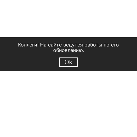
Коллеги! На сайте ведутся работы по его
обновлению.
Ok
© 2018 Рыбинский государственный историко-архитектурный и
художественный музей-заповедник
Все права защищены.
Условия использования материалов сайта
Отправить сообщение
Сообщение об ошибке
Перейти на сайт музея