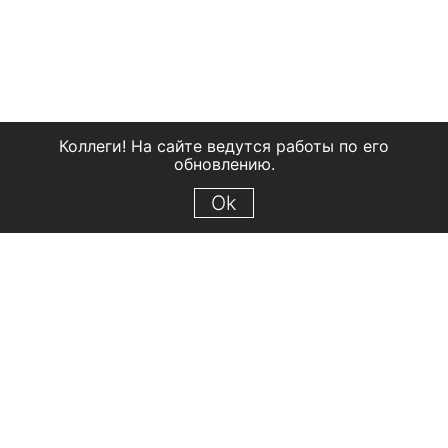
Коллеги! На сайте ведутся работы по его
обновлению.
Ok
© 2018 Рыбинский государственный историко-архитектурный и
художественный музей-заповедник
Все права защищены.
Условия использования материалов сайта
Отправить сообщение
Сообщение об ошибке
Перейти на сайт музея