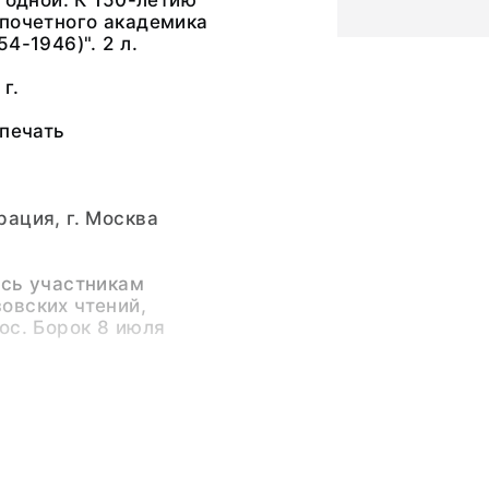
в одной: К 150-летию
 почетного академика
4-1946)". 2 л.
г.
 печать
ация, г. Москва
ась участникам
овских чтений,
ос. Борок 8 июля
 Александрович