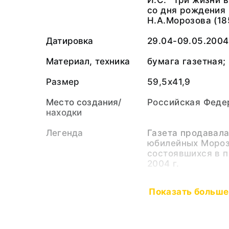
И.С. "Три жизни 
со дня рождения
Н.А.Морозова (185
Датировка
29.04-09.05.2004 
Материал, техника
бумага газетная;
Размер
59,5х41,9
Место создания/
Российская Федер
находки
Легенда
Газета продавал
юбилейных Мороз
состоявшихся в п
2004 г.
Персоналии
Морозов Николай
Показать больше
(Персоналия)
Тип предмета
Газета. Фрагмент