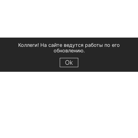
Коллеги! На сайте ведутся работы по его
обновлению.
Ok
© 2018 Рыбинский государственный историко-архитектурный и
художественный музей-заповедник
Все права защищены.
Условия использования материалов сайта
Отправить сообщение
Сообщение об ошибке
Перейти на сайт музея