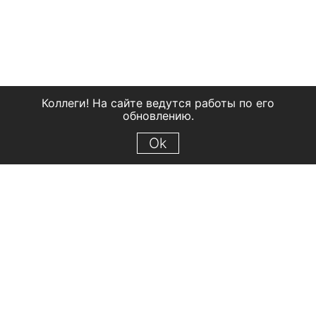
Коллеги! На сайте ведутся работы по его
обновлению.
Ok
© 2018 Рыбинский государственный историко-архитектурный и
художественный музей-заповедник
Все права защищены.
Условия использования материалов сайта
Отправить сообщение
Сообщение об ошибке
Перейти на сайт музея