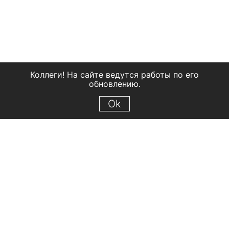
Коллеги! На сайте ведутся работы по его
обновлению.
Ok
© 2018 Рыбинский государственный историко-архитектурный и
художественный музей-заповедник
Все права защищены.
Условия использования материалов сайта
Отправить сообщение
Сообщение об ошибке
Перейти на сайт музея