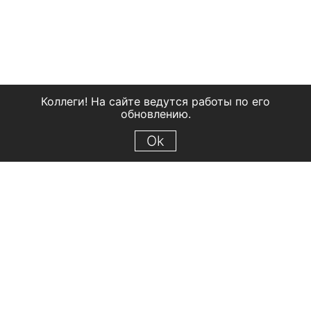
Коллеги! На сайте ведутся работы по его
обновлению.
Ok
© 2018 Рыбинский государственный историко-архитектурный и
художественный музей-заповедник
Все права защищены.
Условия использования материалов сайта
Отправить сообщение
Сообщение об ошибке
Перейти на сайт музея