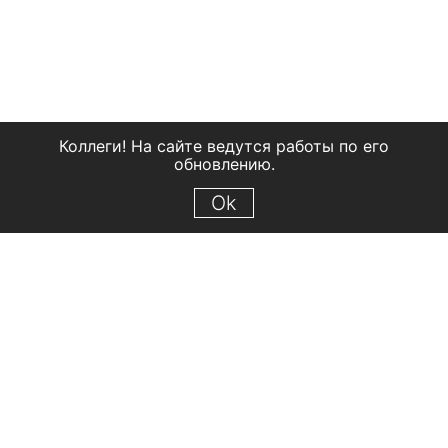
Коллеги! На сайте ведутся работы по его
обновлению.
Ok
© 2018 Рыбинский государственный историко-архитектурный и
художественный музей-заповедник
Все права защищены.
Условия использования материалов сайта
Отправить сообщение
Сообщение об ошибке
Перейти на сайт музея