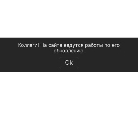
Коллеги! На сайте ведутся работы по его
обновлению.
Ok
© 2018 Рыбинский государственный историко-архитектурный и
художественный музей-заповедник
Все права защищены.
Условия использования материалов сайта
Отправить сообщение
Сообщение об ошибке
Перейти на сайт музея