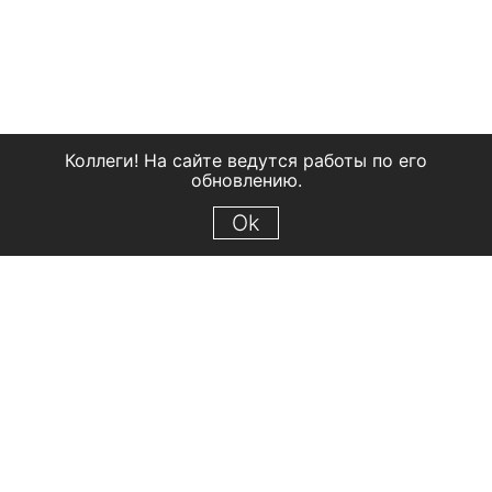
Коллеги! На сайте ведутся работы по его
обновлению.
Ok
© 2018 Рыбинский государственный историко-архитектурный и
художественный музей-заповедник
Все права защищены.
Условия использования материалов сайта
Отправить сообщение
Сообщение об ошибке
Перейти на сайт музея