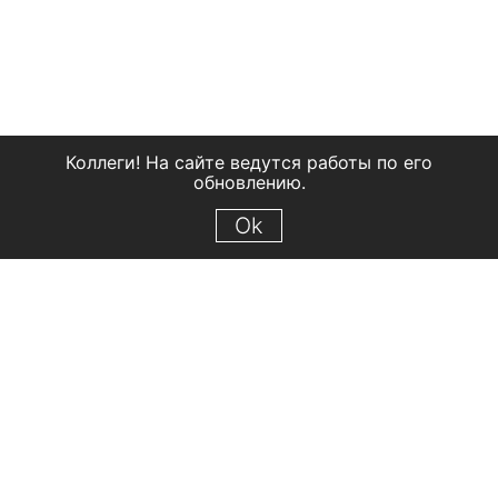
Коллеги! На сайте ведутся работы по его
обновлению.
Ok
© 2018 Рыбинский государственный историко-архитектурный и
художественный музей-заповедник
Все права защищены.
Условия использования материалов сайта
Отправить сообщение
Сообщение об ошибке
Перейти на сайт музея