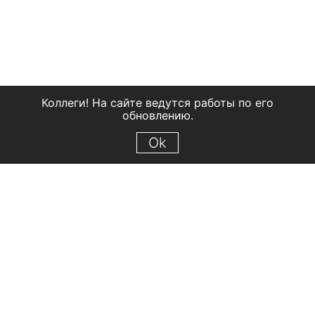
Коллеги! На сайте ведутся работы по его
обновлению.
Ok
© 2018 Рыбинский государственный историко-архитектурный и
художественный музей-заповедник
Все права защищены.
Условия использования материалов сайта
Отправить сообщение
Сообщение об ошибке
Перейти на сайт музея