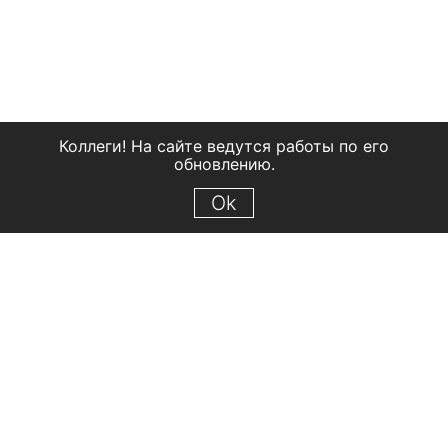
Коллеги! На сайте ведутся работы по его
обновлению.
Ok
© 2018 Рыбинский государственный историко-архитектурный и
художественный музей-заповедник
Все права защищены.
Условия использования материалов сайта
Отправить сообщение
Сообщение об ошибке
Перейти на сайт музея