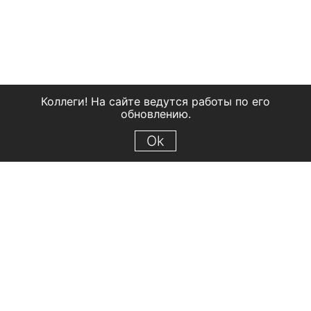
Коллеги! На сайте ведутся работы по его
обновлению.
Ok
© 2018 Рыбинский государственный историко-архитектурный и
художественный музей-заповедник
Все права защищены.
Условия использования материалов сайта
Отправить сообщение
Сообщение об ошибке
Перейти на сайт музея