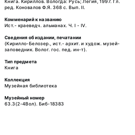
Книга. Кириллов. Вологда: Русь; Легия, 1997. Гл.
ред. Коновалов Ф.Я. 368 с. Вып. II.
Комменарий к названию
Ист.- краеведч. альманах. Ч. I - IV.
Сведения об издании, печатании
(Кирилло-Белозер., ист.- архит. и худож. музей-
заповедник. Волог. гос. пед. ин-т).
Тип предмета
Книга
Коллекция
Музейная библиотека
Музейный номер
63.3(2-4Вол). Биб-18383