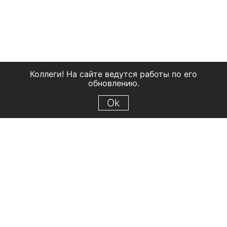
Коллеги! На сайте ведутся работы по его
обновлению.
Ok
© 2018 Рыбинский государственный историко-архитектурный и
художественный музей-заповедник
Все права защищены.
Условия использования материалов сайта
Отправить сообщение
Сообщение об ошибке
Перейти на сайт музея