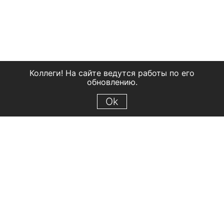
Коллеги! На сайте ведутся работы по его
обновлению.
Ok
© 2018 Рыбинский государственный историко-архитектурный и
художественный музей-заповедник
Все права защищены.
Условия использования материалов сайта
Отправить сообщение
Сообщение об ошибке
Перейти на сайт музея