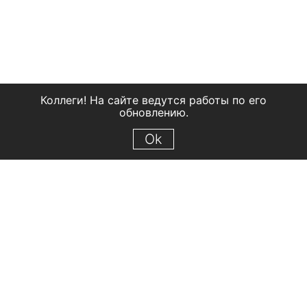
Коллеги! На сайте ведутся работы по его
обновлению.
Ok
© 2018 Рыбинский государственный историко-архитектурный и
художественный музей-заповедник
Все права защищены.
Условия использования материалов сайта
Отправить сообщение
Сообщение об ошибке
Перейти на сайт музея