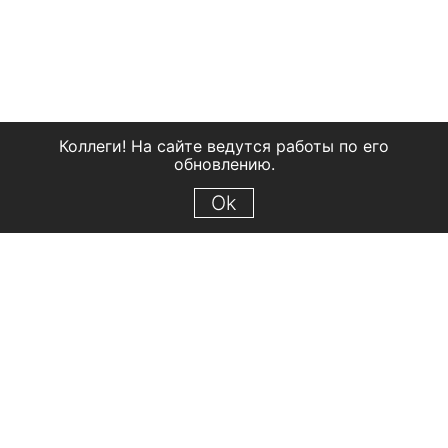
Коллеги! На сайте ведутся работы по его
обновлению.
Ok
© 2018 Рыбинский государственный историко-архитектурный и
художественный музей-заповедник
Все права защищены.
Условия использования материалов сайта
Отправить сообщение
Сообщение об ошибке
Перейти на сайт музея