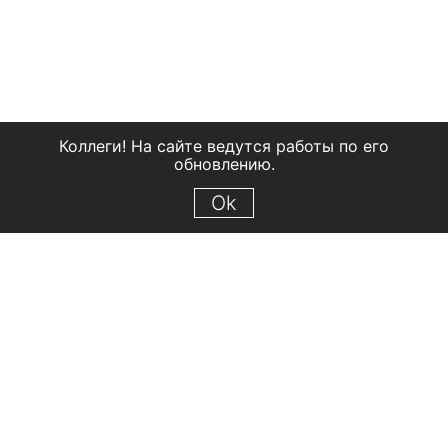
Коллеги! На сайте ведутся работы по его
обновлению.
Ok
© 2018 Рыбинский государственный историко-архитектурный и
художественный музей-заповедник
Все права защищены.
Условия использования материалов сайта
Отправить сообщение
Сообщение об ошибке
Перейти на сайт музея