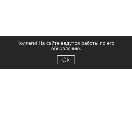
Коллеги! На сайте ведутся работы по его
обновлению.
Ok
© 2018 Рыбинский государственный историко-архитектурный и
художественный музей-заповедник
Все права защищены.
Условия использования материалов сайта
Отправить сообщение
Сообщение об ошибке
Перейти на сайт музея