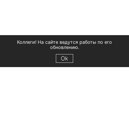
Коллеги! На сайте ведутся работы по его
обновлению.
Ok
© 2018 Рыбинский государственный историко-архитектурный и
художественный музей-заповедник
Все права защищены.
Условия использования материалов сайта
Отправить сообщение
Сообщение об ошибке
Перейти на сайт музея