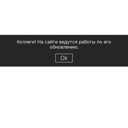
Коллеги! На сайте ведутся работы по его
обновлению.
Ok
© 2018 Рыбинский государственный историко-архитектурный и
художественный музей-заповедник
Все права защищены.
Условия использования материалов сайта
Отправить сообщение
Сообщение об ошибке
Перейти на сайт музея