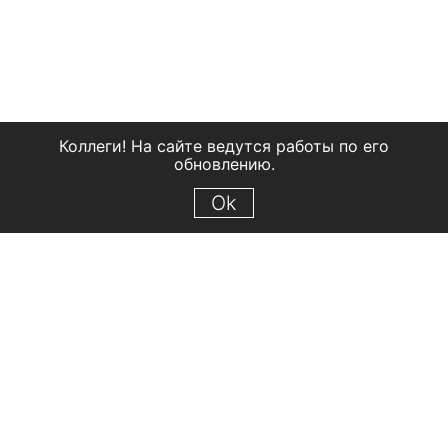
Коллеги! На сайте ведутся работы по его
обновлению.
Ok
© 2018 Рыбинский государственный историко-архитектурный и
художественный музей-заповедник
Все права защищены.
Условия использования материалов сайта
Отправить сообщение
Сообщение об ошибке
Перейти на сайт музея