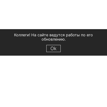
Коллеги! На сайте ведутся работы по его
обновлению.
Ok
© 2018 Рыбинский государственный историко-архитектурный и
художественный музей-заповедник
Все права защищены.
Условия использования материалов сайта
Отправить сообщение
Сообщение об ошибке
Перейти на сайт музея