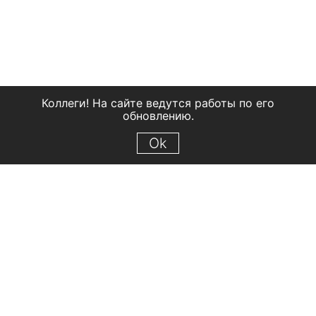
Коллеги! На сайте ведутся работы по его
обновлению.
Ok
© 2018 Рыбинский государственный историко-архитектурный и
художественный музей-заповедник
Все права защищены.
Условия использования материалов сайта
Отправить сообщение
Сообщение об ошибке
Перейти на сайт музея