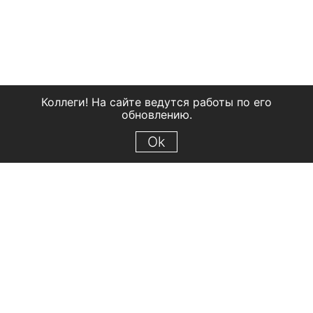
Коллеги! На сайте ведутся работы по его
обновлению.
Ok
© 2018 Рыбинский государственный историко-архитектурный и
художественный музей-заповедник
Все права защищены.
Условия использования материалов сайта
Отправить сообщение
Сообщение об ошибке
Перейти на сайт музея