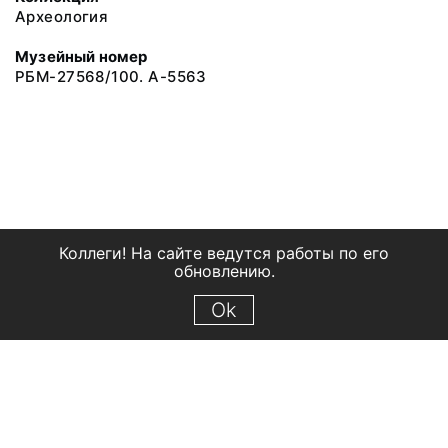
Археология
Музейный номер
РБМ-27568/100. А-5563
Коллеги! На сайте ведутся работы по его
обновлению.
Ok
© 2018 Рыбинский государственный историко-архитектурный и
художественный музей-заповедник
Все права защищены.
Условия использования материалов сайта
Отправить сообщение