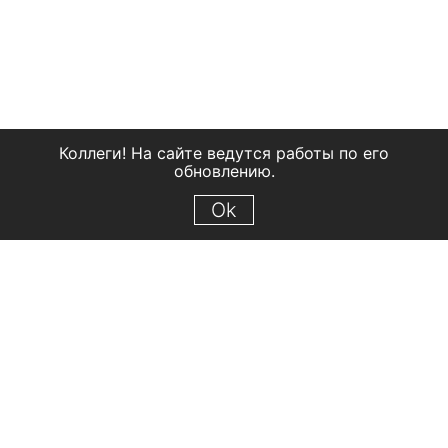
Коллеги! На сайте ведутся работы по его
обновлению.
Ok
© 2018 Рыбинский государственный историко-архитектурный и
художественный музей-заповедник
Все права защищены.
Условия использования материалов сайта
Отправить сообщение
Сообщение об ошибке
Перейти на сайт музея