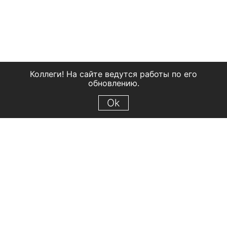
Коллеги! На сайте ведутся работы по его
обновлению.
Ok
© 2018 Рыбинский государственный историко-архитектурный и
художественный музей-заповедник
Все права защищены.
Условия использования материалов сайта
Отправить сообщение
Сообщение об ошибке
Перейти на сайт музея