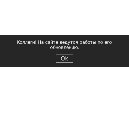
Коллеги! На сайте ведутся работы по его
обновлению.
Ok
© 2018 Рыбинский государственный историко-архитектурный и
художественный музей-заповедник
Все права защищены.
Условия использования материалов сайта
Отправить сообщение
Сообщение об ошибке
Перейти на сайт музея