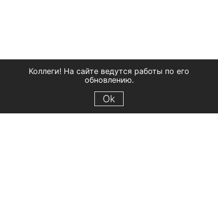
Коллеги! На сайте ведутся работы по его
обновлению.
Ok
© 2018 Рыбинский государственный историко-архитектурный и
художественный музей-заповедник
Все права защищены.
Условия использования материалов сайта
Отправить сообщение
Сообщение об ошибке
Перейти на сайт музея