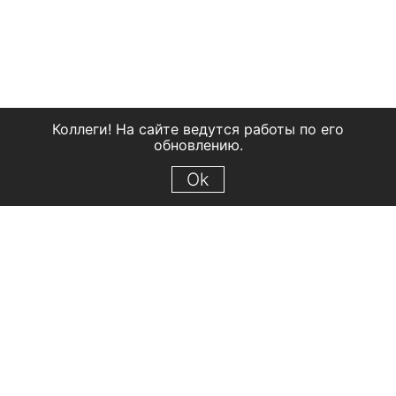
Коллеги! На сайте ведутся работы по его
обновлению.
Ok
© 2018 Рыбинский государственный историко-архитектурный и
художественный музей-заповедник
Все права защищены.
Условия использования материалов сайта
Отправить сообщение
Сообщение об ошибке
Перейти на сайт музея